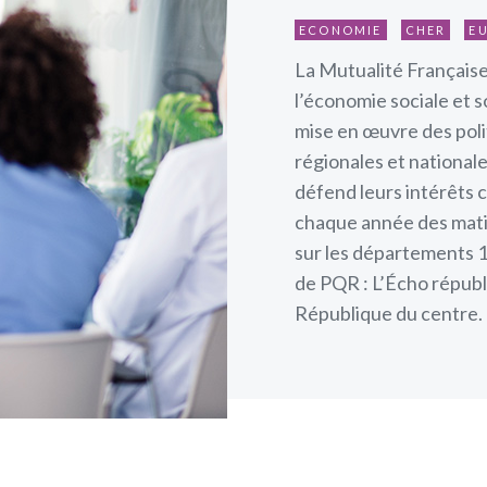
ECONOMIE
CHER
EU
La Mutualité Française
l’économie sociale et so
mise en œuvre des poli
régionales et nationale
défend leurs intérêts co
chaque année des mati
sur les départements 18
de PQR : L’Écho républi
République du centre.