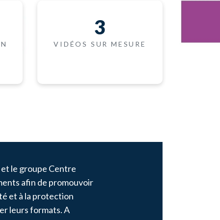
3
ON
VIDÉOS SUR MESURE
 et le groupe Centre
ents afin de promouvoir
té et à la protection
uer leurs formats. A