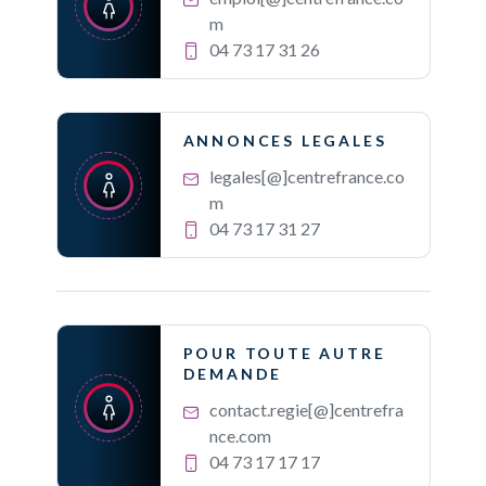
m
04 73 17 31 26
ANNONCES LEGALES
legales[@]centrefrance.co
m
04 73 17 31 27
POUR TOUTE AUTRE
DEMANDE
contact.regie[@]centrefra
nce.com
04 73 17 17 17