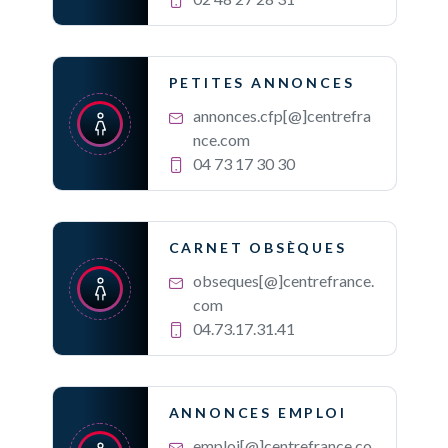
PETITES ANNONCES
annonces.cfp[@]centrefra
nce.com
04 73 17 30 30
CARNET OBSÈQUES
obseques[@]centrefrance.
com
04.73.17.31.41
ANNONCES EMPLOI
emploi[@]centrefrance.co